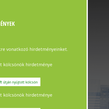
MÉNYEK
re vonatkozó hirdetményeinket.
ott kölcsönök hirdetménye
t útján nyújtott kölcsön
ott kölcsönök hirdetménye