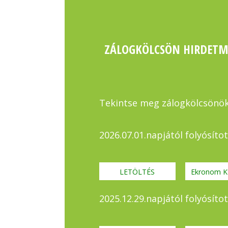
ZÁLOGKÖLCSÖN HIRDET
Tekintse meg zálogkölcsönök
2026.07.01.napjától folyósít
LETÖLTÉS
Ekronom Kf
2025.12.29.napjától folyósít