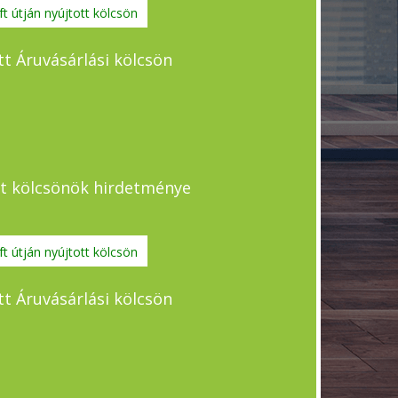
t útján nyújtott kölcsön
ott Áruvásárlási kölcsön
ott kölcsönök hirdetménye
t útján nyújtott kölcsön
ott Áruvásárlási kölcsön