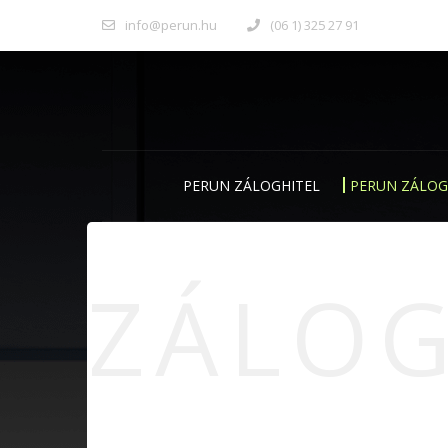
info@perun.hu
(06 1) 325 27 91
PERUN ZÁLOGHITEL
PERUN ZÁLOG
ZÁLO