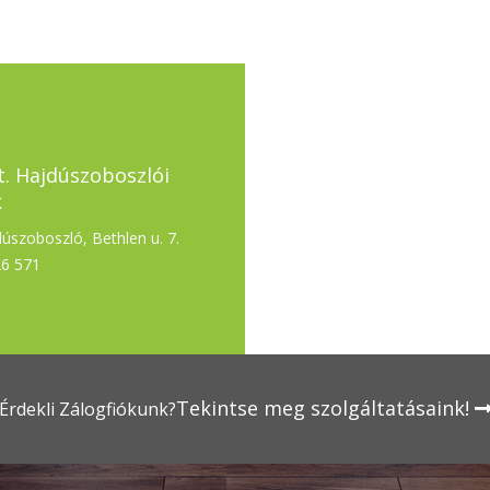
t. Hajdúszoboszlói
k
úszoboszló, Bethlen u. 7.
26 571
Tekintse meg szolgáltatásaink!
Érdekli Zálogfiókunk?