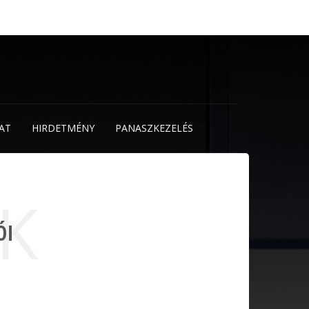
AT
HIRDETMÉNY
PANASZKEZELÉS
K
ÓI