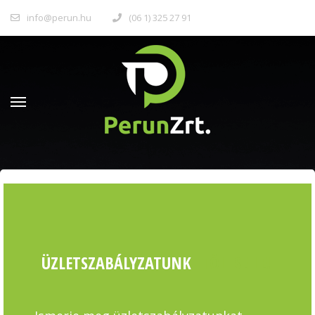
info@perun.hu
(06 1) 325 27 91
ÜZLETSZABÁLYZATUNK
TÖLTSE LE!