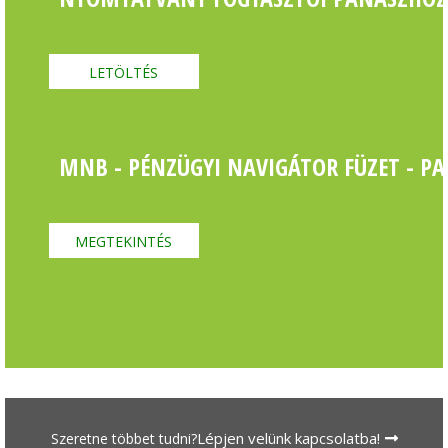
LETÖLTÉS
MNB - PÉNZÜGYI NAVIGÁTOR FÜZET - P
MEGTEKINTÉS
Lépjen velünk kapcsolatba!
Szeretne többet tudni?