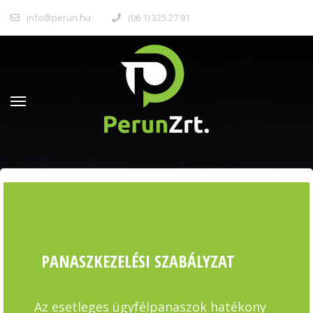
info@perun.hu
(06 1) 325 27 91
PANASZKEZELÉSI SZABÁLYZAT
TÖLTSE LE
Az esetleges ügyfélpanaszok hatékony