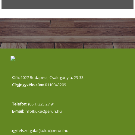
Cím:
1027 Budapest, Csalogány u. 23-33.
Cégjegyzékszám:
0110043209
Telefon:
(06 1) 325 27 91
E-mail:
info(kukac)perun.hu
ugyfelszolgalat(kukac)perun.hu