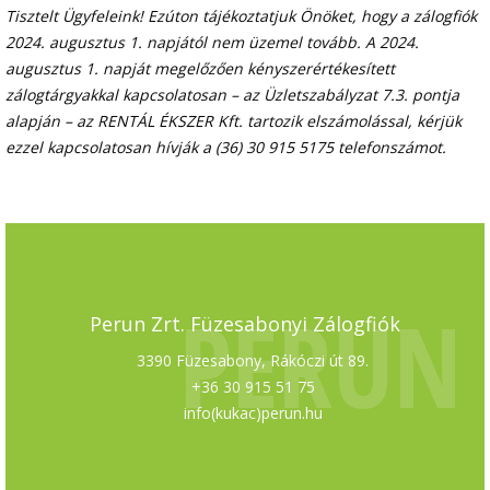
Tisztelt Ügyfeleink! Ezúton tájékoztatjuk Önöket, hogy a zálogfiók
2024. augusztus 1. napjától nem üzemel tovább. A 2024.
augusztus 1. napját megelőzően kényszerértékesített
zálogtárgyakkal kapcsolatosan – az Üzletszabályzat 7.3. pontja
alapján – az RENTÁL ÉKSZER Kft. tartozik elszámolással, kérjük
ezzel kapcsolatosan hívják a (36) 30 915 5175 telefonszámot.
PERUN
Perun Zrt. Füzesabonyi Zálogfiók
3390 Füzesabony, Rákóczi út 89.
+36 30 915 51 75
info(kukac)perun.hu