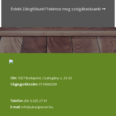
Tekintse meg szolgáltatásaink!
Érdekli Zálogfiókunk?
Cím:
1027 Budapest, Csalogány u. 23-33.
Cégjegyzékszám:
0110043209
Telefon:
(06 1) 325 27 91
E-mail:
info(kukac)perun.hu